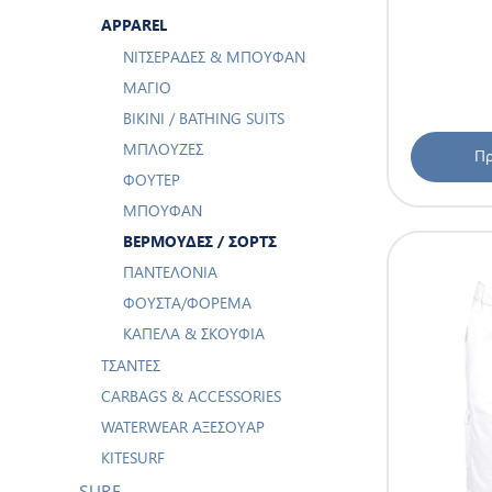
ΑPPAREL
ΝΙΤΣΕΡΆΔΕΣ & ΜΠΟΥΦΆΝ
ΜΑΓΙΌ
BIKINI / BATHING SUITS
ΜΠΛΟΎΖΕΣ
Πρ
ΦΟΎΤΕΡ
ΜΠΟΥΦΆΝ
ΒΕΡΜΟΎΔΕΣ / ΣΟΡΤΣ
ΠΑΝΤΕΛΌΝΙΑ
ΦΟΎΣΤΑ/ΦΌΡΕΜΑ
ΚΑΠΈΛΑ & ΣΚΟΥΦΙΆ
ΤΣΆΝΤΕΣ
CARBAGS & ACCESSORIES
WATERWEAR ΑΞΕΣΟΥΆΡ
KITESURF
SURF