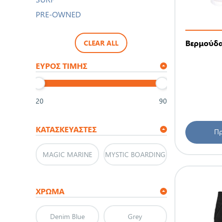
PRE-OWNED
Βερμούδα
CLEAR ALL
ΕΎΡΟΣ ΤΙΜΉΣ
20
90
ΚΑΤΑΣΚΕΥΑΣΤΈΣ
Πρ
MAGIC MARINE
MYSTIC BOARDING
ΧΡΩΜΑ
Denim Blue
Grey