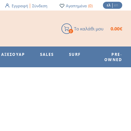
ελ
en
Εγγραφή
Σύνδεση
Αγαπημένα
(0)
Το καλάθι μου
0.00€
0
ΑΞΕΣΟΥΑΡ
SALES
SURF
PRE-
OWNED