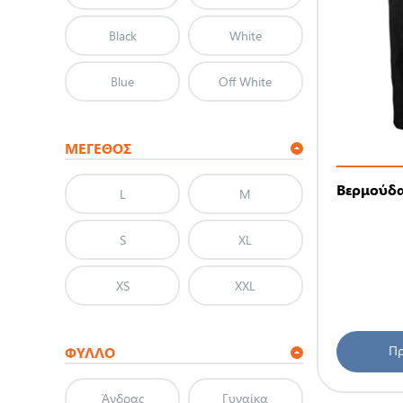
Black
White
Blue
Off White
ΜΈΓΕΘΟΣ
Βερμούδα
L
M
S
XL
XS
XXL
Πρ
ΦΎΛΛΟ
Άνδρας
Γυναίκα