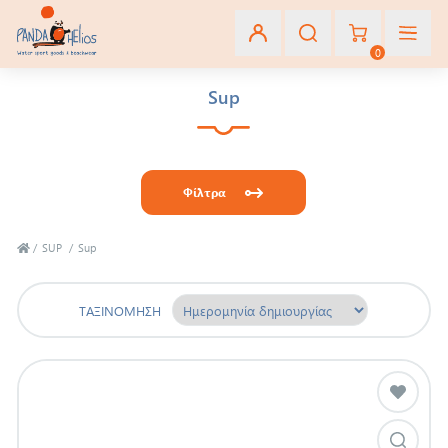
0
Sup
Εγγραφή
Σύνδεση
Φίλτρα
Αγαπημένα
(0)
/
SUP
/
Sup
ΤΑΞΙΝΌΜΗΣΗ