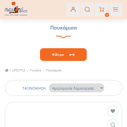
0
Πουκάμισα
Εγγραφή
Σύνδεση
Φίλτρα
Αγαπημένα
(0)
/
LIFESTYLE
/
Γυναίκα
/
Πουκάμισα
ΤΑΞΙΝΌΜΗΣΗ