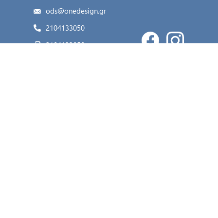
ods@onedesign.gr
2104133050
2104133050
Κατηγορίες
Ο λογαριασμός μου
Η εταιρία