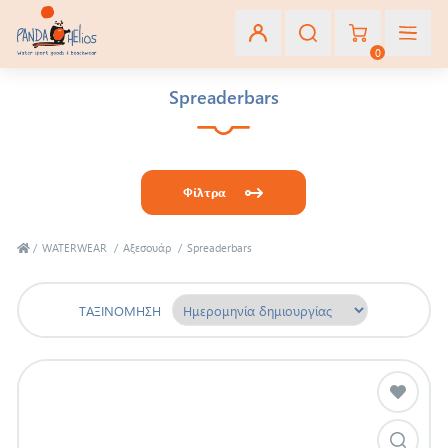
0
Spreaderbars
Εγγραφή
Σύνδεση
Φίλτρα
Αγαπημένα
(0)
/
WATERWEAR
/
Αξεσουάρ
/
Spreaderbars
ΤΑΞΙΝΌΜΗΣΗ