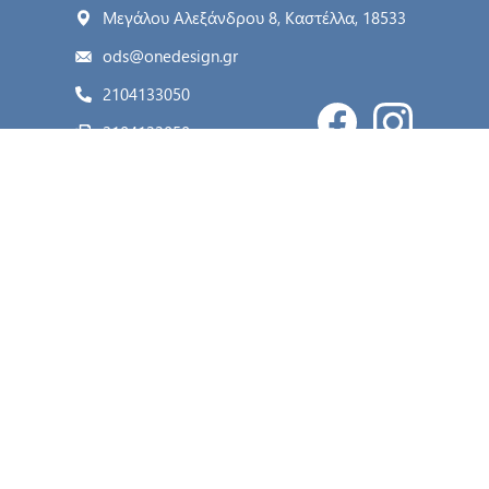
Μεγάλου Αλεξάνδρου 8, Καστέλλα, 18533
ods@onedesign.gr
2104133050
2104133050
Κατηγορίες
Ο λογαριασμός μου
Η εταιρία