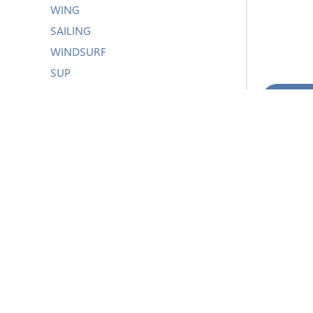
WING
PRE-
SAILING
WINDSURF
SUP
© 2026 PandaHelios
ΑΞΕΣΟΥΑΡ
Πρ
SALES
SURF
PRE-OWNED
CLEAR ALL
ΚΑΤΑΣΚΕΥΑΣΤΈΣ
MYSTIC BOARDING