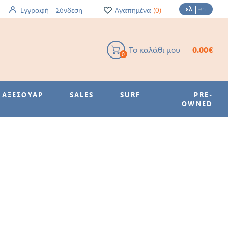
ελ
en
Εγγραφή
Σύνδεση
Αγαπημένα
(0)
Το καλάθι μου
0.00€
0
ΑΞΕΣΟΥΑΡ
SALES
SURF
PRE-
OWNED