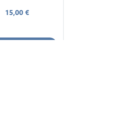
OWNED
15,00 €
οσθήκη στο Καλάθι