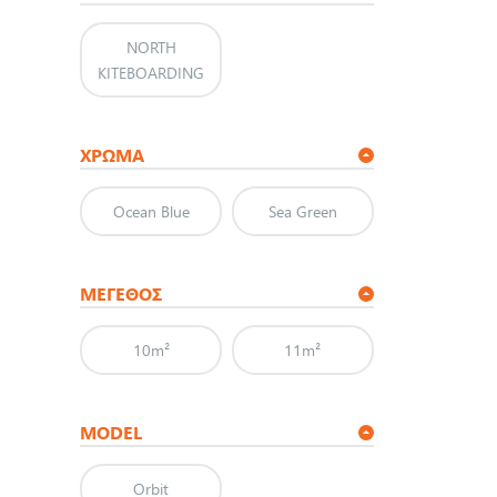
NORTH
KITEBOARDING
ΧΡΩΜΑ
Ocean Blue
Sea Green
ΜΈΓΕΘΟΣ
10m²
11m²
MODEL
Orbit