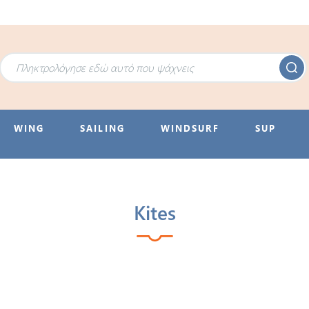
WING
SAILING
WINDSURF
SUP
Kites