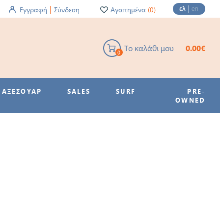
ελ
en
Εγγραφή
Σύνδεση
Αγαπημένα
(0)
Το καλάθι μου
0.00€
0
ΑΞΕΣΟΥΑΡ
SALES
SURF
PRE-
OWNED