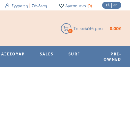
ελ
en
Εγγραφή
Σύνδεση
Αγαπημένα
(0)
Το καλάθι μου
0.00€
0
ΑΞΕΣΟΥΑΡ
SALES
SURF
PRE-
OWNED