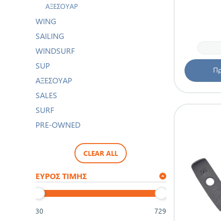
ΑΞΕΣΟΥΆΡ
WING
SAILING
WINDSURF
SUP
Πρ
ΑΞΕΣΟΥΑΡ
SALES
SURF
PRE-OWNED
CLEAR ALL
ΕΎΡΟΣ ΤΙΜΉΣ
30
729