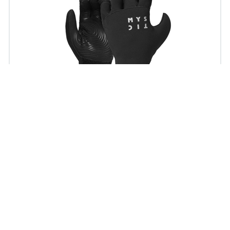
Γάντια Roam 3mm Precurved Black
60,00 €