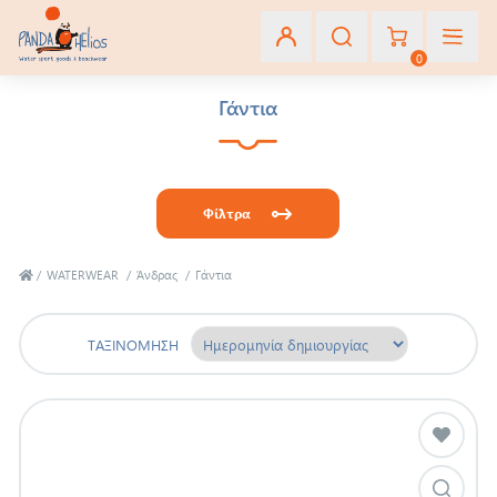
0
Γάντια
Εγγραφή
Σύνδεση
Φίλτρα
Αγαπημένα
(0)
/
WATERWEAR
/
Άνδρας
/
Γάντια
ΤΑΞΙΝΌΜΗΣΗ