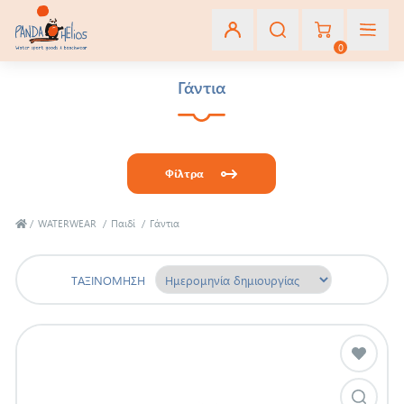
0
Γάντια
Εγγραφή
Σύνδεση
Φίλτρα
Αγαπημένα
(0)
/
WATERWEAR
/
Παιδί
/
Γάντια
ΤΑΞΙΝΌΜΗΣΗ