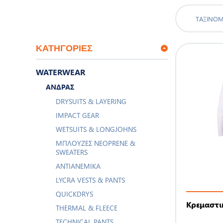
ΤΑΞΙΝΌ
ΚΑΤΗΓΟΡΊΕΣ
WATERWEAR
ΆΝΔΡΑΣ
DRYSUITS & LAYERING
IMPACT GEAR
WETSUITS & LONGJOHNS
ΜΠΛΟΎΖΕΣ NEOPRENE &
SWEATERS
ΑΝΤΙΑΝΕΜΙΚΆ
LYCRA VESTS & PANTS
QUICKDRYS
Κρεμαστικ
THERMAL & FLEECE
TECHNICAL PANTS