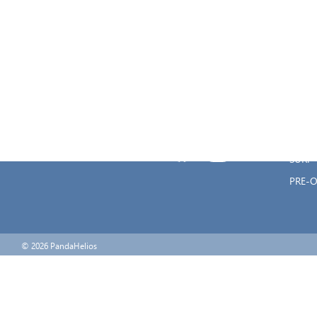
KITES
WING
SAILI
Μεγάλου Αλεξάνδρου 8, Καστέλλα,
WIND
18533
SUP
ods@onedesign.gr
ΑΞΕΣ
2104133050
SALES
2104133050
SURF
PRE-
© 2026 PandaHelios