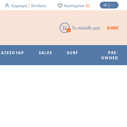
ελ
en
Εγγραφή
Σύνδεση
Αγαπημένα
(0)
Το καλάθι μου
0.00€
0
ΑΞΕΣΟΥΑΡ
SALES
SURF
PRE-
OWNED