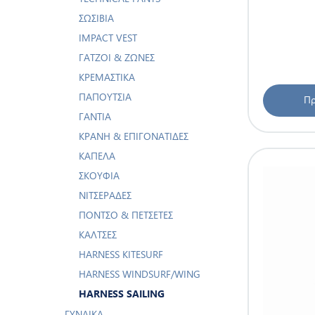
ΣΩΣΊΒΙΑ
IMPACT VEST
ΓΆΤΖΟΙ & ΖΏΝΕΣ
ΚΡΕΜΑΣΤΙΚΆ
ΠΑΠΟΎΤΣΙΑ
Πρ
ΓΆΝΤΙΑ
ΚΡΆΝΗ & ΕΠΙΓΟΝΑΤΊΔΕΣ
ΚΑΠΈΛΑ
ΣΚΟΥΦΙΆ
ΝΙΤΣΕΡΆΔΕΣ
ΠΌΝΤΣΟ & ΠΕΤΣΈΤΕΣ
ΚΆΛΤΣΕΣ
HARNESS KITESURF
HARNESS WINDSURF/WING
HARNESS SAILING
ΓΥΝΑΊΚΑ