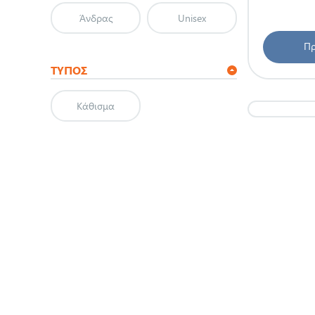
Άνδρας
Unisex
Πρ
ΤΎΠΟΣ
Κάθισμα
ΚΑΤΗ
WATE
LIFES