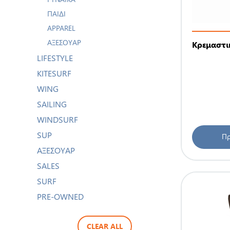
ΠΑΙΔΊ
ΑPPAREL
ΑΞΕΣΟΥΆΡ
Κρεμαστι
LIFESTYLE
KITESURF
WING
SAILING
WINDSURF
SUP
Πρ
ΑΞΕΣΟΥΑΡ
SALES
SURF
PRE-OWNED
CLEAR ALL