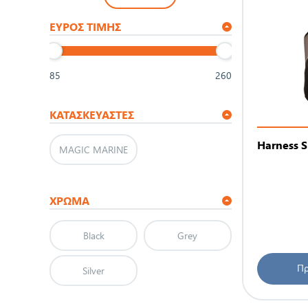
ΕΎΡΟΣ ΤΙΜΉΣ
85
260
ΚΑΤΑΣΚΕΥΑΣΤΈΣ
Harness S
MAGIC MARINE
ΧΡΩΜΑ
Black
Grey
Πρ
Silver