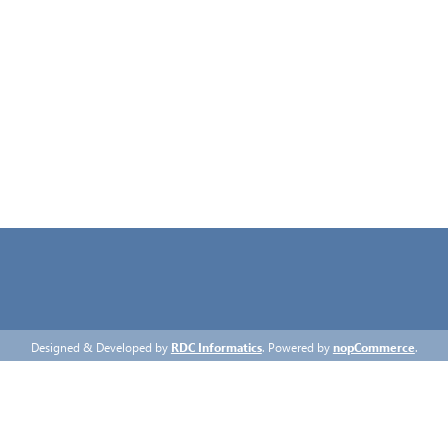
ΠΡΟΣΩΠΙΚΆ ΔΕΔΟΜΈΝΑ
ΌΡΟΙ ΧΡΉΣΗΣ
ΕΠΙΚΟΙΝΩΝΊΑ
Designed & Developed by
RDC Informatics
. Powered by
nopCommerce
.