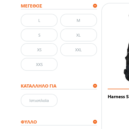
ΜΈΓΕΘΟΣ
L
M
S
XL
XS
XXL
XXS
ΚΑΤΆΛΛΗΛΟ ΓΙΑ
Harness S
Ιστιοπλοΐα
ΦΎΛΛΟ