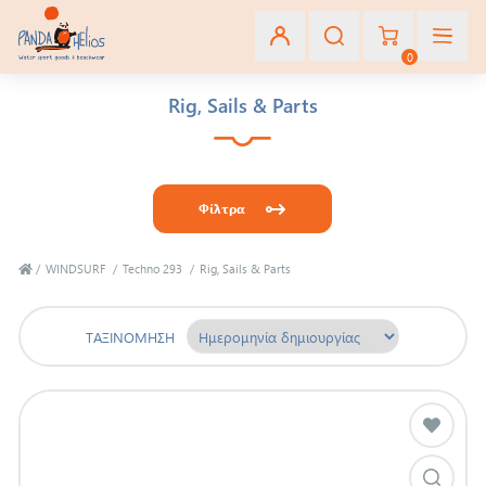
0
Rig, Sails & Parts
Εγγραφή
Σύνδεση
Φίλτρα
Αγαπημένα
(0)
/
WINDSURF
/
Techno 293
/
Rig, Sails & Parts
ΤΑΞΙΝΌΜΗΣΗ