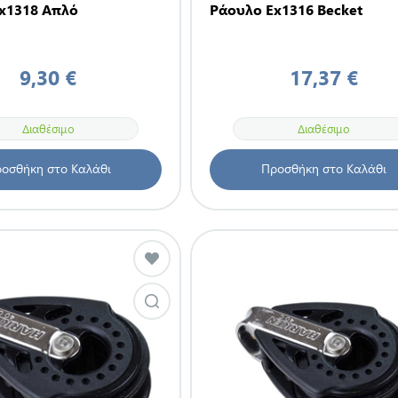
x1318 Απλό
Ράουλο Ex1316 Becket
9,30 €
17,37 €
Διαθέσιμο
Διαθέσιμο
οσθήκη στο Καλάθι
Προσθήκη στο Καλάθι