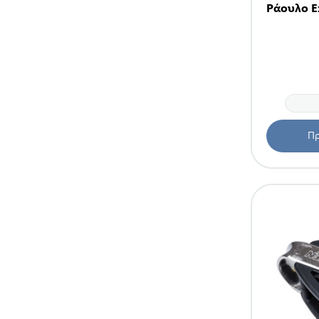
Ράουλο E
Πρ