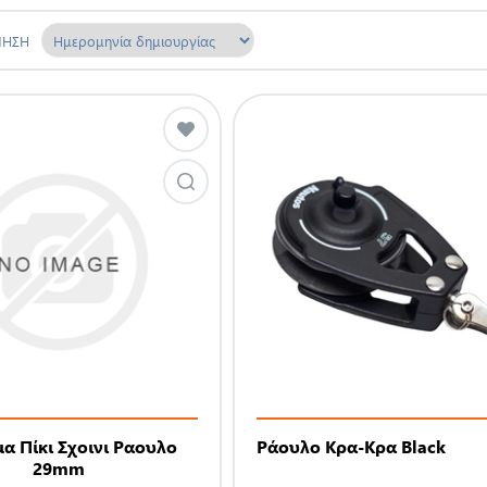
ΜΗΣΗ
α Πίκι Σχοινι Ραουλο
Ράουλο Κρα-Κρα Black
29mm