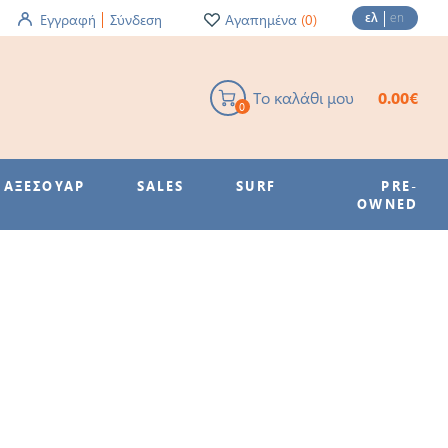
ελ
en
Εγγραφή
Σύνδεση
Αγαπημένα
(0)
Το καλάθι μου
0.00€
0
ΑΞΕΣΟΥΑΡ
SALES
SURF
PRE-
OWNED