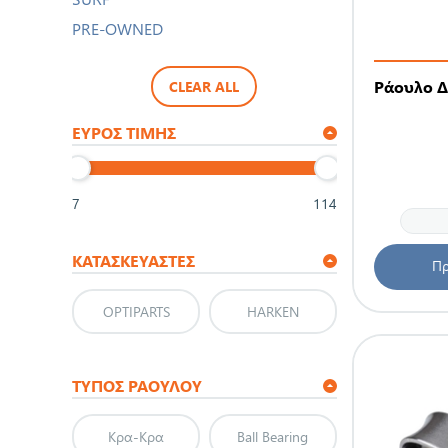
PRE-OWNED
Ράουλο Δ
CLEAR ALL
ΕΎΡΟΣ ΤΙΜΉΣ
7
114
ΚΑΤΑΣΚΕΥΑΣΤΈΣ
Πρ
OPTIPARTS
HARKEN
ΤΎΠΟΣ ΡΆΟΥΛΟΥ
Κρα-Κρα
Ball Bearing