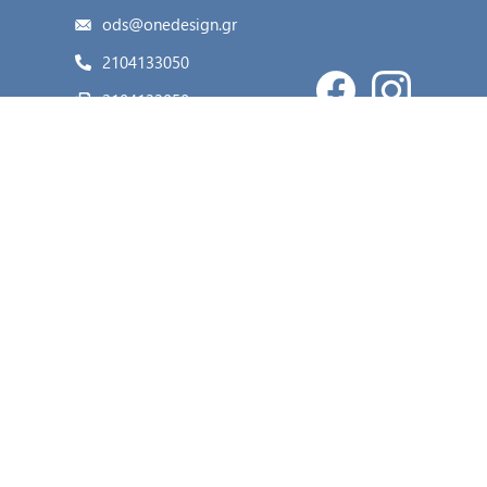
ods@onedesign.gr
2104133050
2104133050
Κατηγορίες
Ο λογαριασμός μου
Η εταιρία