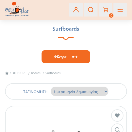
0
Surfboards
Εγγραφή
Σύνδεση
Φίλτρα
Αγαπημένα
(0)
/
KITESURF
/
Boards
/
Surfboards
ΤΑΞΙΝΌΜΗΣΗ