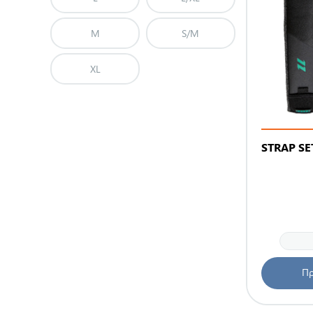
M
S/M
XL
STRAP SE
Πρ