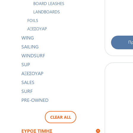
BOARD LEASHES
LANDBOARDS
FOILS
ΑΞΕΣΟΥΆΡ
WING
Πρ
SAILING
WINDSURF
SUP
ΑΞΕΣΟΥΑΡ
SALES
SURF
PRE-OWNED
CLEAR ALL
ΕΎΡΟΣ ΤΙΜΉΣ