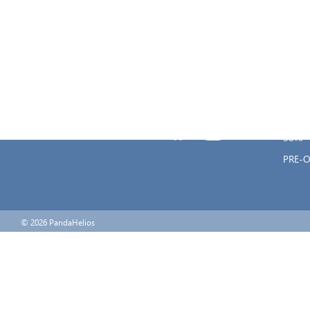
WING
SAILI
Μεγάλου Αλεξάνδρου 8, Καστέλλα,
WIND
18533
SUP
ods@onedesign.gr
ΑΞΕΣ
2104133050
SALES
2104133050
SURF
PRE-
© 2026 PandaHelios