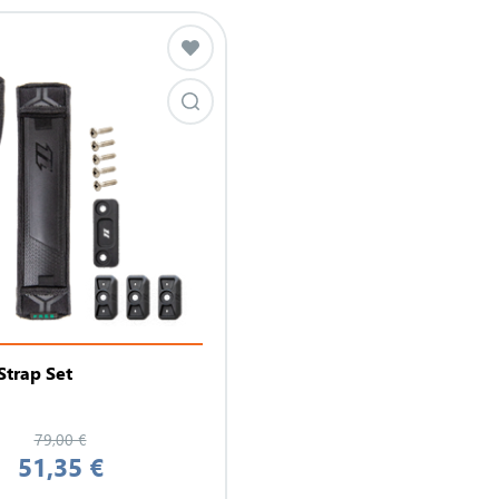
Strap Set
79,00 €
51,35 €