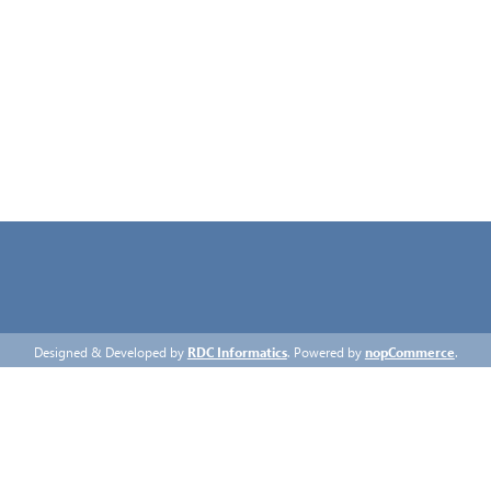
ΌΡΟΙ ΧΡΉΣΗΣ
ΕΠΙΚΟΙΝΩΝΊΑ
Designed & Developed by
RDC Informatics
. Powered by
nopCommerce
.