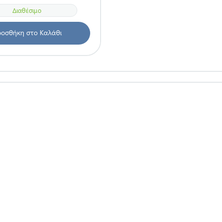
Διαθέσιμο
οσθήκη στο Καλάθι
ΓΟΡΊΕΣ
Ο ΛΟΓΑΡΙΑΣΜΌΣ
ΜΟΥ
RWEAR
Ο ΛΟΓΑΡΙΑΣΜΌΣ ΜΟΥ
TYLE
ΟΙ ΠΑΡΑΓΓΕΛΊΕΣ ΜΟΥ
URF