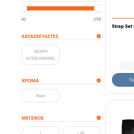
42
239
Strap Set 
ΚΑΤΑΣΚΕΥΑΣΤΈΣ
NORTH
KITEBOARDING
Πρ
ΧΡΩΜΑ
Black
ΜΈΓΕΘΟΣ
L
L/XL