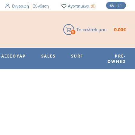
ελ
en
Εγγραφή
Σύνδεση
Αγαπημένα
(0)
Το καλάθι μου
0.00€
0
ΑΞΕΣΟΥΑΡ
SALES
SURF
PRE-
OWNED