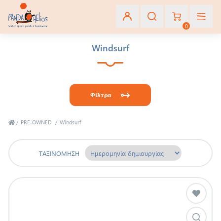
0
Windsurf
Εγγραφή
Σύνδεση
Φίλτρα
Αγαπημένα
(0)
/
PRE-OWNED
/
Windsurf
ΤΑΞΙΝΌΜΗΣΗ