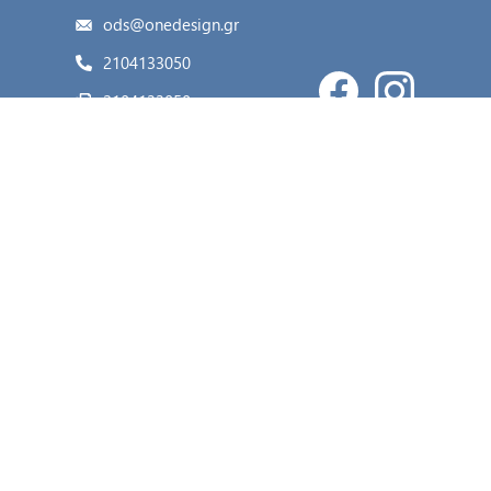
ods@onedesign.gr
2104133050
2104133050
Κατηγορίες
Ο λογαριασμός μου
Η εταιρία