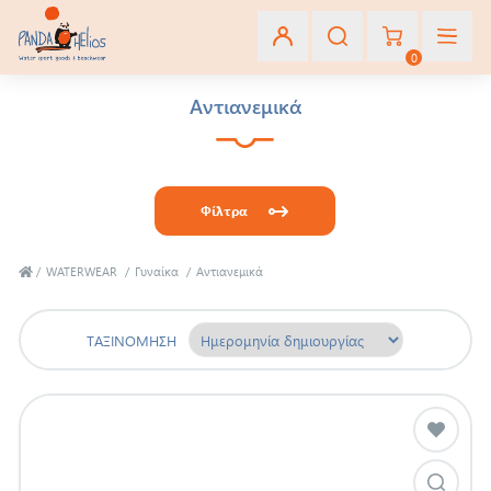
0
Αντιανεμικά
Εγγραφή
Σύνδεση
Φίλτρα
Αγαπημένα
(0)
/
WATERWEAR
/
Γυναίκα
/
Αντιανεμικά
ΤΑΞΙΝΌΜΗΣΗ