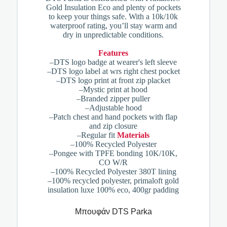
Gold Insulation Eco and plenty of pockets
to keep your things safe. With a 10k/10k
waterproof rating, you’ll stay warm and
dry in unpredictable conditions.
Features
–DTS logo badge at wearer's left sleeve
–DTS logo label at wrs right chest pocket
–DTS logo print at front zip placket
–Mystic print at hood
–Branded zipper puller
–Adjustable hood
–Patch chest and hand pockets with flap
and zip closure
–Regular fit
Materials
–100% Recycled Polyester
–Pongee with TPFE bonding 10K/10K,
CO W/R
–100% Recycled Polyester 380T lining
–100% recycled polyester, primaloft gold
insulation luxe 100% eco, 400gr padding
Μπουφάν DTS Parka