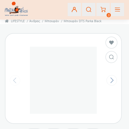
0
LIFESTYLE
/
Άνδρας
/
Μπουφάν
/
Μπουφάν DTS Parka Black
Εγγραφή
Σύνδεση
Αγαπημένα
(0)