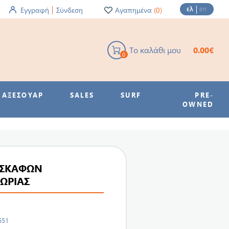
ελ
en
Εγγραφή
Σύνδεση
Αγαπημένα
(0)
Το καλάθι μου
0.00€
0
ΑΞΕΣΟΥΑΡ
SALES
SURF
PRE-
OWNED
 ΣΚΑΦΩΝ
ΩΡΙΑΣ
651