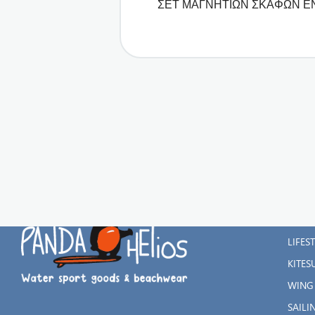
ΣΕΤ ΜΑΓΝΗΤΙΩΝ ΣΚΑΦΩΝ Ε
ΚΑΤΗ
WATE
LIFES
KITES
WING
SAILI