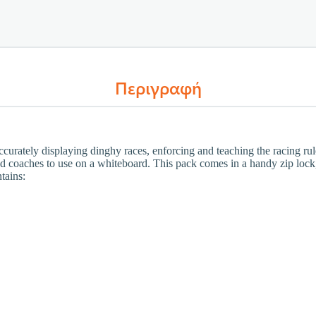
Περιγραφή
accurately displaying dinghy races, enforcing and teaching the racing rule
and coaches to use on a whiteboard. This pack comes in a handy zip lock,
tains: