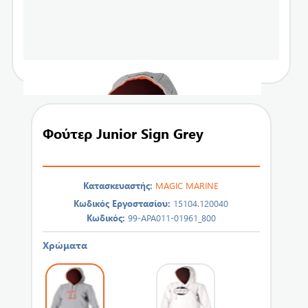
Φούτερ Junior Sign Grey
Κατασκευαστής:
MAGIC MARINE
Κωδικός Εργοστασίου:
15104.120040
Κωδικός:
99-APA011-01961_800
Χρώματα