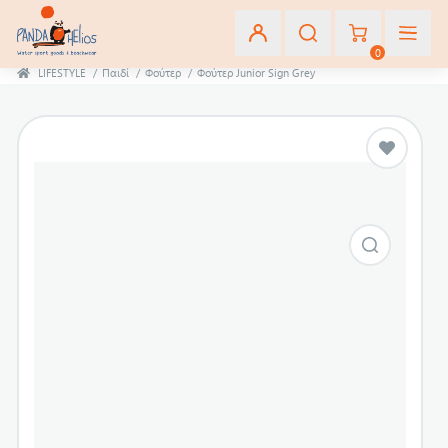
0
LIFESTYLE
/
Παιδί
/
Φούτερ
/
Φούτερ Junior Sign Grey
Εγγραφή
Σύνδεση
Αγαπημένα
(0)