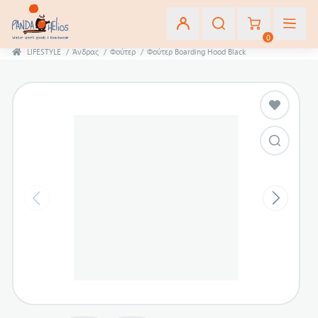
0
LIFESTYLE
/
Άνδρας
/
Φούτερ
/
Φούτερ Boarding Hood Black
Εγγραφή
Σύνδεση
Αγαπημένα
(0)