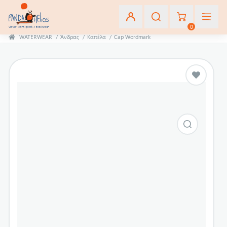
0
WATERWEAR
/
Άνδρας
/
Καπέλα
/
Cap Wordmark
Εγγραφή
Σύνδεση
Αγαπημένα
(0)