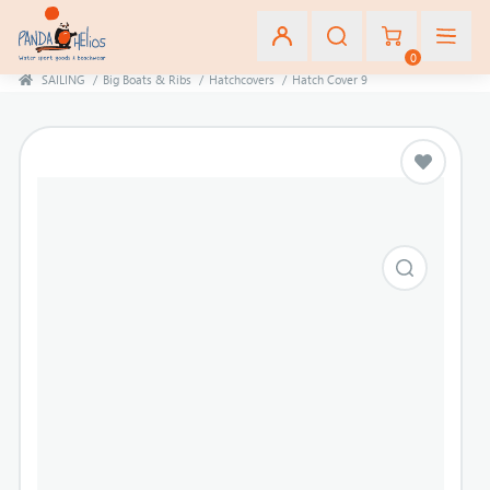
0
SAILING
/
Big Boats & Ribs
/
Hatchcovers
/
Hatch Cover 9
Εγγραφή
Σύνδεση
Αγαπημένα
(0)