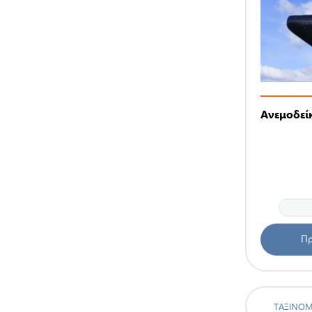
Ανεμοδεί
Πρ
ΤΑΞΙΝΌ