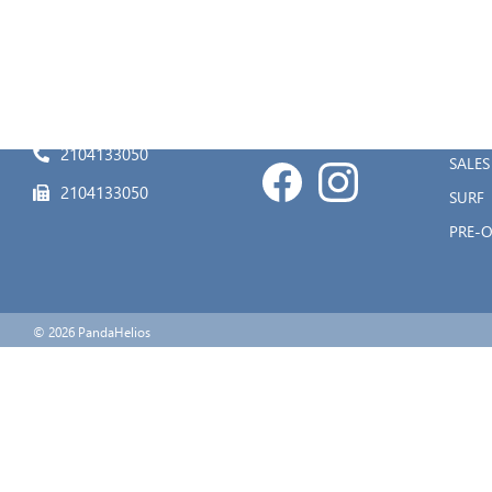
SAILI
Μεγάλου Αλεξάνδρου 8, Καστέλλα,
WIND
18533
SUP
ods@onedesign.gr
ΑΞΕΣ
2104133050
SALES
2104133050
SURF
PRE-
© 2026 PandaHelios