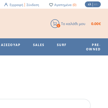
ελ
en
Εγγραφή
Σύνδεση
Αγαπημένα
(0)
Το καλάθι μου
0.00€
0
ΑΞΕΣΟΥΑΡ
SALES
SURF
PRE-
OWNED