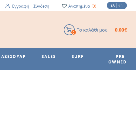
ελ
en
Εγγραφή
Σύνδεση
Αγαπημένα
(0)
Το καλάθι μου
0.00€
0
ΑΞΕΣΟΥΑΡ
SALES
SURF
PRE-
OWNED