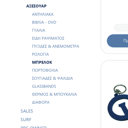
ΑΞΕΣΟΥΆΡ
ΑΝΤΗΛΙΑΚΆ
ΒΙΒΛΊΑ - DVD
ΓΥΑΛΙΆ
ΕΊΔΗ ΡΑΨΊΜΑΤΟΣ
Πρ
ΠΥΞΊΔΕΣ & ΑΝΕΜΌΜΕΤΡΑ
ΡΟΛΌΓΙΑ
ΜΠΡΕΛΌΚ
ΠΟΡΤΟΦΌΛΙΑ
ΣΟΥΓΙΆΔΕΣ & ΨΑΛΊΔΙΑ
GLASSBANDS
ΘΕΡΜΌΣ & ΜΠΟΥΚΆΛΙΑ
ΔΙΆΦΟΡΑ
SALES
SURF
PRE-OWNED