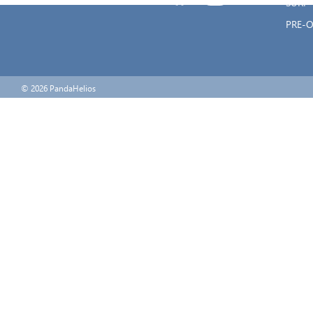
SURF
PRE-
© 2026 PandaHelios