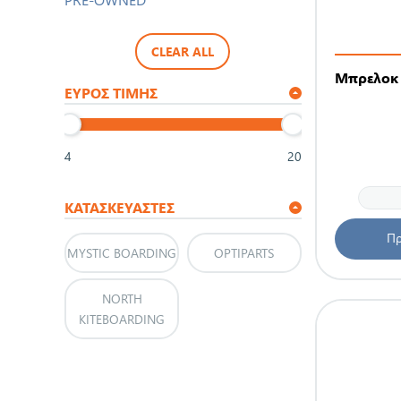
CLEAR ALL
Μπρελοκ 
ΕΎΡΟΣ ΤΙΜΉΣ
4
20
ΚΑΤΑΣΚΕΥΑΣΤΈΣ
Πρ
MYSTIC BOARDING
OPTIPARTS
NORTH
KITEBOARDING