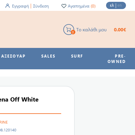
ελ
en
Εγγραφή
Σύνδεση
Αγαπημένα
(0)
Το καλάθι μου
0.00€
0
ΑΞΕΣΟΥΑΡ
SALES
SURF
PRE-
OWNED
na Off White
RINE
08.120140