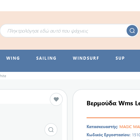
WING
SAILING
WINDSURF
SUP
hite
Βερμούδα Wms Le
Κατασκευαστής:
MAGIC MA
Κωδικός Εργοστασίου:
151