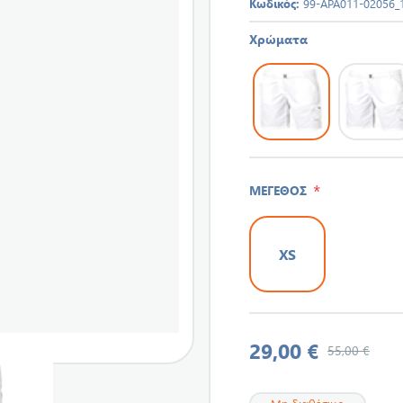
Κωδικός:
99-APA011-02056_
Χρώματα
*
ΜΕΓΕΘΟΣ
XS
29,00 €
55,00 €