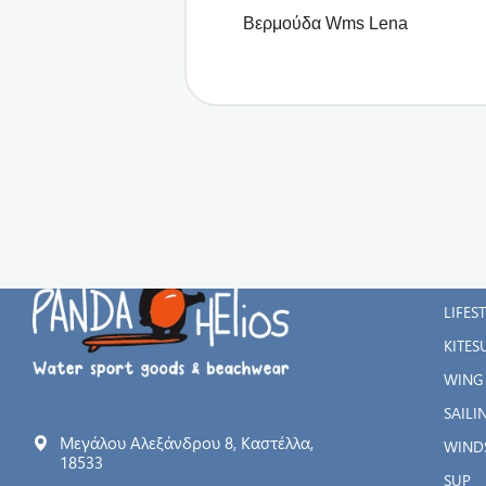
Βερμούδα Wms Lena
ΚΑΤΗ
WATE
LIFES
KITES
WING
SAILI
Μεγάλου Αλεξάνδρου 8, Καστέλλα,
WIND
18533
SUP