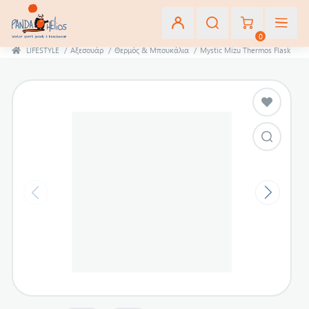
0
LIFESTYLE
/
Αξεσουάρ
/
Θερμός & Μπουκάλια
/
Mystic Mizu Thermos Flask
Εγγραφή
Σύνδεση
Αγαπημένα
(0)