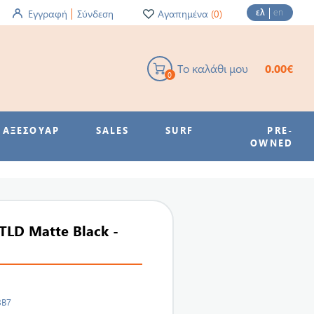
ελ
en
Εγγραφή
Σύνδεση
Αγαπημένα
(0)
Το καλάθι μου
0.00€
0
ΑΞΕΣΟΥΑΡ
SALES
SURF
PRE-
OWNED
 TLD Matte Black -
3B7