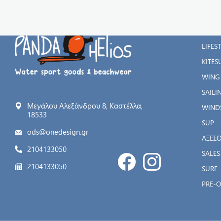
ΚΑΤΗ
WATE
LIFES
KITES
WING
SAILI
Μεγάλου Αλεξάνδρου 8, Καστέλλα,
WIND
18533
SUP
ods@onedesign.gr
ΑΞΕΣ
2104133050
SALES
2104133050
SURF
PRE-