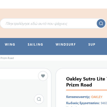
WING
SAILING
WINDSURF
SUP
- Prizm Road
Oakley Sutro Lite
Prizm Road
Κατασκευαστής:
OAKLEY
Κωδικός Εργοστασίου:
946