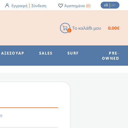
ελ
en
Εγγραφή
Σύνδεση
Αγαπημένα
(0)
Το καλάθι μου
0.00€
0
ΑΞΕΣΟΥΑΡ
SALES
SURF
PRE-
OWNED
01