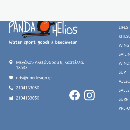
ΚΑΤΗ
WATE
LIFES
KITES
WING
SAILI
Μεγάλου Αλεξάνδρου 8, Καστέλλα,
WIND
18533
SUP
ods@onedesign.gr
ΑΞΕΣ
2104133050
SALES
2104133050
SURF
PRE-