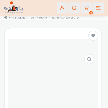
0
WATERWEAR
/
Παιδί
/
Γάντια
/
Γάντια Rash Junior Grey
Εγγραφή
Σύνδεση
Αγαπημένα
(0)