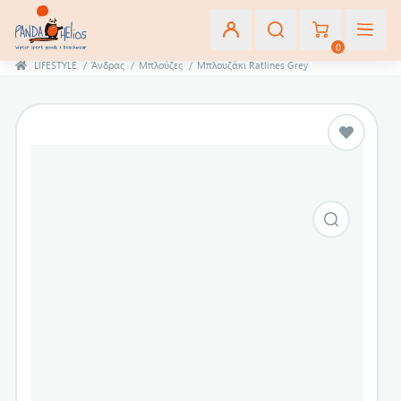
0
LIFESTYLE
/
Άνδρας
/
Μπλούζες
/
Μπλουζάκι Ratlines Grey
Εγγραφή
Σύνδεση
Αγαπημένα
(0)