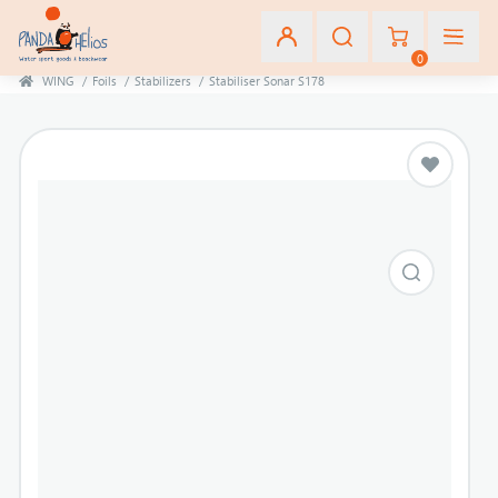
0
WING
/
Foils
/
Stabilizers
/
Stabiliser Sonar S178
Εγγραφή
Σύνδεση
Αγαπημένα
(0)