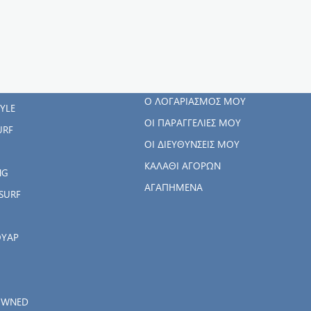
ΓΟΡΊΕΣ
Ο ΛΟΓΑΡΙΑΣΜΌΣ
ΜΟΥ
RWEAR
Ο ΛΟΓΑΡΙΑΣΜΌΣ ΜΟΥ
TYLE
ΟΙ ΠΑΡΑΓΓΕΛΊΕΣ ΜΟΥ
URF
ΟΙ ΔΙΕΥΘΎΝΣΕΙΣ ΜΟΥ
ΚΑΛΆΘΙ ΑΓΟΡΏΝ
NG
ΑΓΑΠΗΜΈΝΑ
SURF
ΟΥΑΡ
OWNED