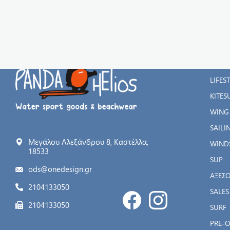
ΚΑΤΗ
WATE
LIFES
KITES
WING
SAILI
Μεγάλου Αλεξάνδρου 8, Καστέλλα,
WIND
18533
SUP
ods@onedesign.gr
ΑΞΕΣ
2104133050
SALES
2104133050
SURF
PRE-