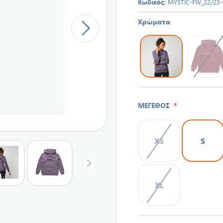
Κωδικός:
MYSTIC-FW_22/23-
Χρώματα
*
ΜΕΓΕΘΟΣ
XS
S
XL