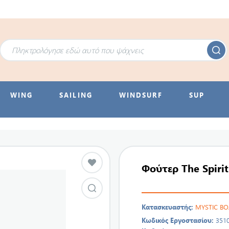
WING
SAILING
WINDSURF
SUP
Φούτερ The Spirit
Κατασκευαστής:
MYSTIC B
Κωδικός Εργοστασίου:
351