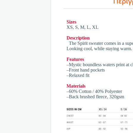
Περι
Sizes
XS, S, M, L, XL
Description
The Spirit sweater comes in a super 
Looking cool, while staying warm. 
Features
–Mystic boundless waters print at c
–Front hand pockets
–Relaxed fit
Materials
–60% Cotton / 40% Polyester
–Back brushed fleece, 320gsm