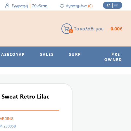
ελ
en
Εγγραφή
Σύνδεση
Αγαπημένα
(0)
Το καλάθι μου
0.00€
0
ΑΞΕΣΟΥΑΡ
SALES
SURF
PRE-
OWNED
 Sweat Retro Lilac
OARDING
04.230058