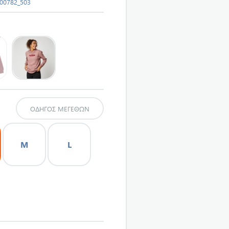
00782_503
ΟΔΗΓΌΣ ΜΕΓΕΘΏΝ
M
L