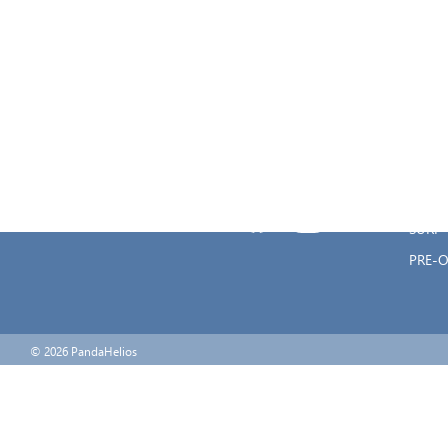
KITES
WING
SAILI
Μεγάλου Αλεξάνδρου 8, Καστέλλα,
WIND
18533
SUP
ods@onedesign.gr
ΑΞΕΣ
2104133050
SALES
2104133050
SURF
PRE-
© 2026 PandaHelios