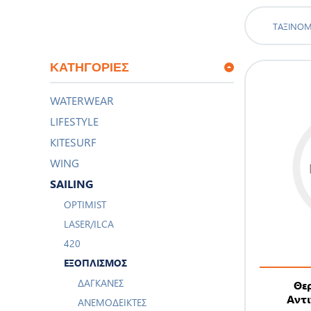
ΤΑΞΙΝΌ
ΚΑΤΗΓΟΡΊΕΣ
WATERWEAR
LIFESTYLE
KITESURF
WING
SAILING
OPTIMIST
LASER/ILCA
420
ΕΞΟΠΛΙΣΜΌΣ
ΔΑΓΚΆΝΕΣ
Θε
Αντι
ΑΝΕΜΟΔΕΊΚΤΕΣ