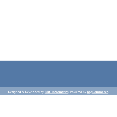
ΠΡΟΣΩΠΙΚΆ ΔΕΔΟΜΈΝΑ
ΌΡΟΙ ΧΡΉΣΗΣ
ΕΠΙΚΟΙΝΩΝΊΑ
Designed & Developed by
RDC Informatics
. Powered by
nopCommerce
.