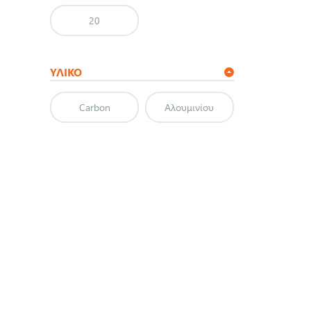
20
ΥΛΙΚΌ
Carbon
Αλουμινίου
ΚΑΤΗ
WATE
LIFES