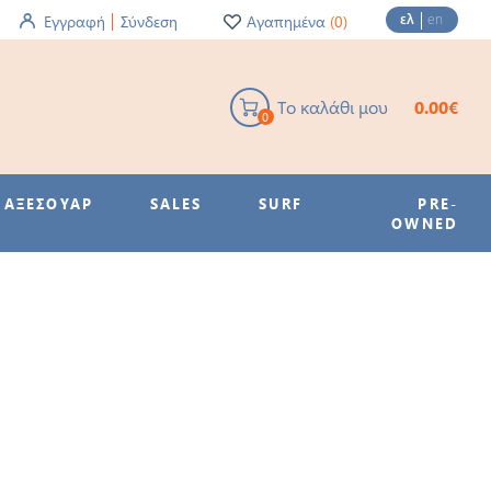
ελ
en
Εγγραφή
Σύνδεση
Αγαπημένα
(0)
Το καλάθι μου
0.00€
0
ΑΞΕΣΟΥΑΡ
SALES
SURF
PRE-
OWNED