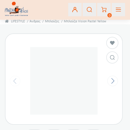
0
LIFESTYLE
/
Άνδρας
/
Μπλούζες
/
Μπλούζα Vision Pastel Yellow
Εγγραφή
Σύνδεση
Αγαπημένα
(0)