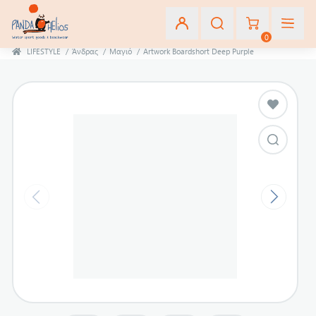
0
LIFESTYLE
/
Άνδρας
/
Μαγιό
/
Artwork Boardshort Deep Purple
Εγγραφή
Σύνδεση
Αγαπημένα
(0)