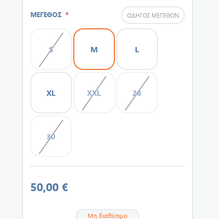
*
ΜΕΓΕΘΟΣ
ΟΔΗΓΌΣ ΜΕΓΕΘΏΝ
S
M
L
XL
XXL
28
30
50,00 €
Μη διαθέσιμο