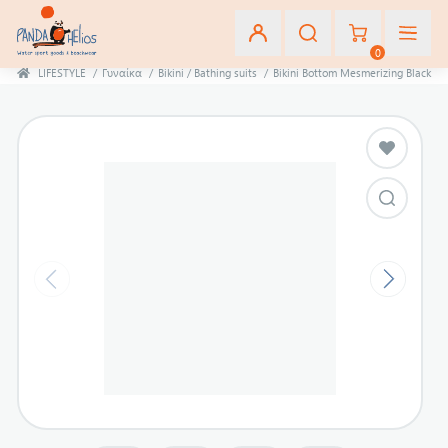
0
LIFESTYLE
/
Γυναίκα
/
Bikini / Bathing suits
/
Bikini Bottom Mesmerizing Black
Εγγραφή
Σύνδεση
Αγαπημένα
(0)