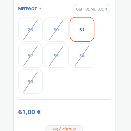
*
ΜΕΓΕΘΟΣ
ΟΔΗΓΌΣ ΜΕΓΕΘΏΝ
28
30
31
32
33
34
36
61,00 €
Μη διαθέσιμο