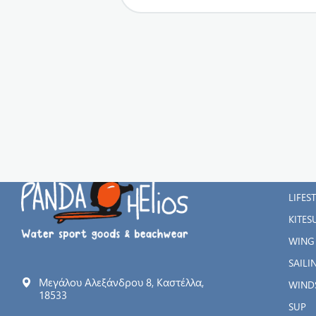
ΚΑΤΗ
WATE
LIFES
KITES
WING
SAILI
Μεγάλου Αλεξάνδρου 8, Καστέλλα,
WIND
18533
SUP