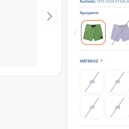
Κωδικός:
MYS-SS24-01344_
Χρώματα
*
ΜΕΓΕΘΟΣ
28
30
33
34