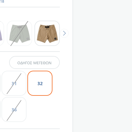
618
ΟΔΗΓΌΣ ΜΕΓΕΘΏΝ
31
32
36