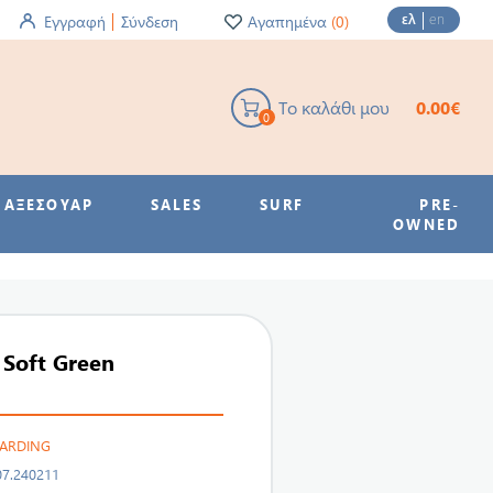
ελ
en
Εγγραφή
Σύνδεση
Αγαπημένα
(0)
Το καλάθι μου
0.00€
0
ΑΞΕΣΟΥΑΡ
SALES
SURF
PRE-
OWNED
 Soft Green
OARDING
07.240211