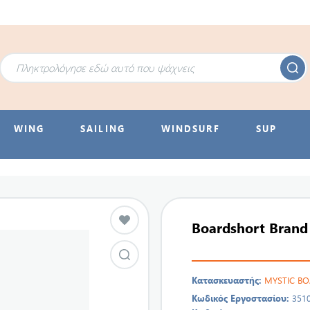
WING
SAILING
WINDSURF
SUP
Boardshort Brand
Κατασκευαστής:
MYSTIC B
Κωδικός Εργοστασίου:
351