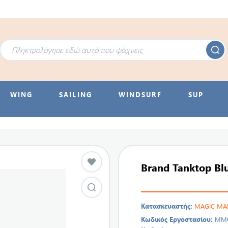
WING
SAILING
WINDSURF
SUP
Brand Tanktop Bl
Κατασκευαστής:
MAGIC MA
Κωδικός Εργοστασίου:
MM0