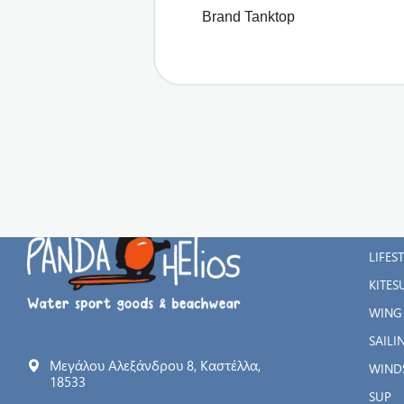
Brand Tanktop
ΚΑΤΗ
WATE
LIFES
KITES
WING
SAILI
Μεγάλου Αλεξάνδρου 8, Καστέλλα,
WIND
18533
SUP