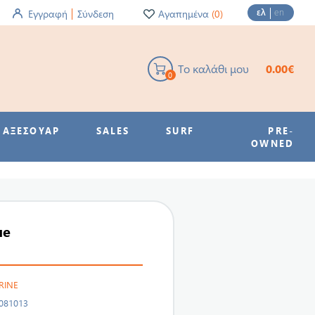
ελ
en
Εγγραφή
Σύνδεση
Αγαπημένα
(0)
Το καλάθι μου
0.00€
0
ΑΞΕΣΟΥΑΡ
SALES
SURF
PRE-
OWNED
ue
RINE
81013