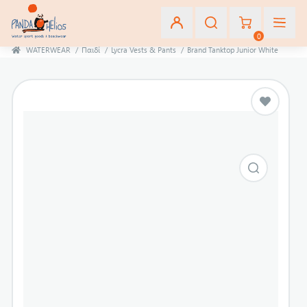
0
WATERWEAR
/
Παιδί
/
Lycra Vests & Pants
/
Brand Tanktop Junior White
Εγγραφή
Σύνδεση
Αγαπημένα
(0)