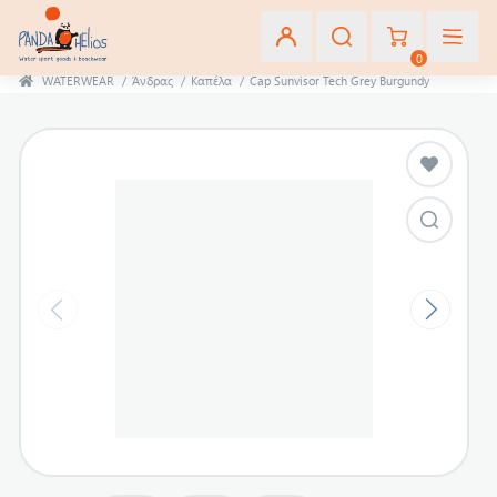
0
WATERWEAR
/
Άνδρας
/
Καπέλα
/
Cap Sunvisor Tech Grey Burgundy
Εγγραφή
Σύνδεση
Αγαπημένα
(0)