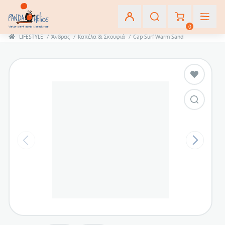
0
LIFESTYLE
/
Άνδρας
/
Καπέλα & Σκουφιά
/
Cap Surf Warm Sand
Εγγραφή
Σύνδεση
Αγαπημένα
(0)