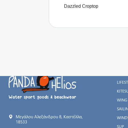
Dazzled Croptop
ΚΑΤΗ
WATE
LIFES
KITES
WING
SAILI
Μεγάλου Αλεξάνδρου 8, Καστέλλα,
WIND
18533
SUP