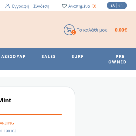
ελ
en
Εγγραφή
Σύνδεση
Αγαπημένα
(0)
Το καλάθι μου
0.00€
0
ΑΞΕΣΟΥΑΡ
SALES
SURF
PRE-
OWNED
Mint
OARDING
01.190102