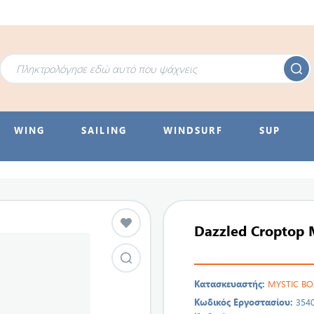
WING
SAILING
WINDSURF
SUP
Dazzled Croptop 
Κατασκευαστής:
MYSTIC B
Κωδικός Εργοστασίου:
354