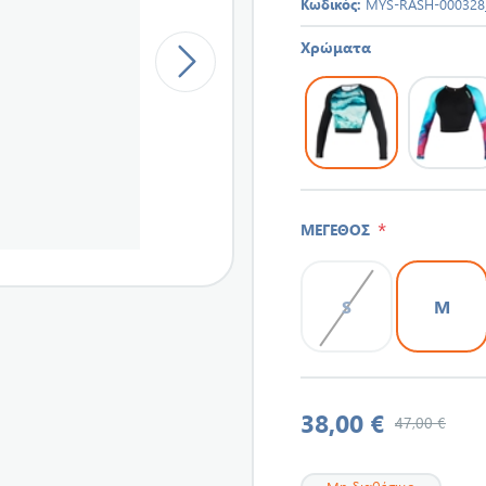
Κωδικός:
MYS-RASH-000328
Χρώματα
*
ΜΕΓΕΘΟΣ
S
M
38,00 €
47,00 €