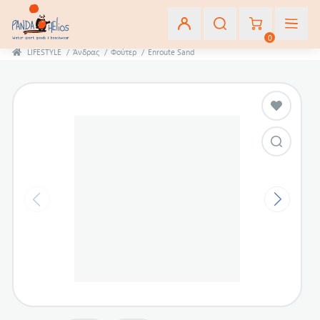
0
LIFESTYLE
/
Άνδρας
/
Φούτερ
/
Enroute Sand
Εγγραφή
Σύνδεση
Αγαπημένα
(0)