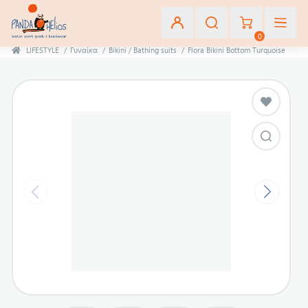
0
LIFESTYLE
/
Γυναίκα
/
Bikini / Bathing suits
/
Flora Bikini Bottom Turquoise
Εγγραφή
Σύνδεση
Αγαπημένα
(0)