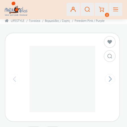
0
LIFESTYLE
/
Γυναίκα
/
Βερμούδες / Σορτς
/
Freedom Pink / Purple
Εγγραφή
Σύνδεση
Αγαπημένα
(0)