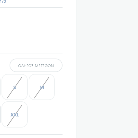
470
ΟΔΗΓΌΣ ΜΕΓΕΘΏΝ
S
M
XXL