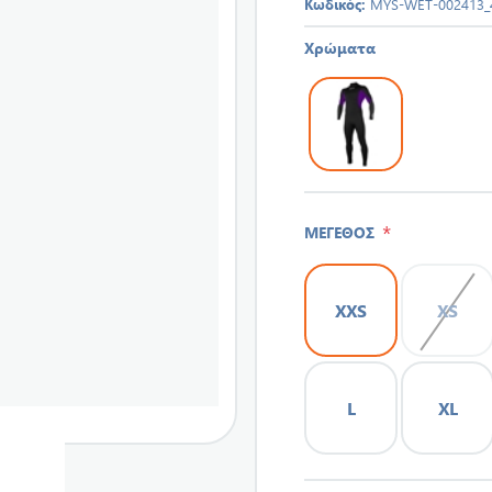
Κωδικός:
MYS-WET-002413_
Χρώματα
*
ΜΕΓΕΘΟΣ
XXS
XS
L
XL