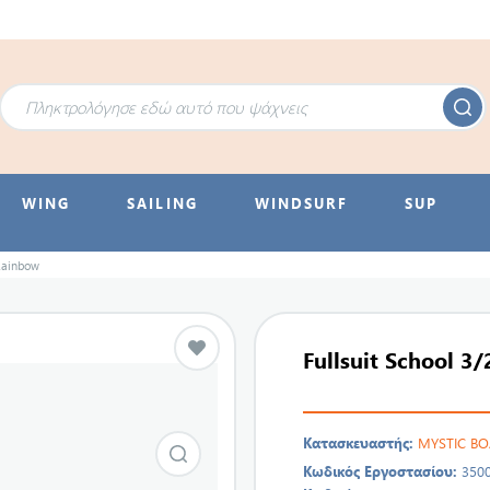
WING
SAILING
WINDSURF
SUP
 Rainbow
Fullsuit School 3
Κατασκευαστής:
MYSTIC B
Κωδικός Εργοστασίου:
350