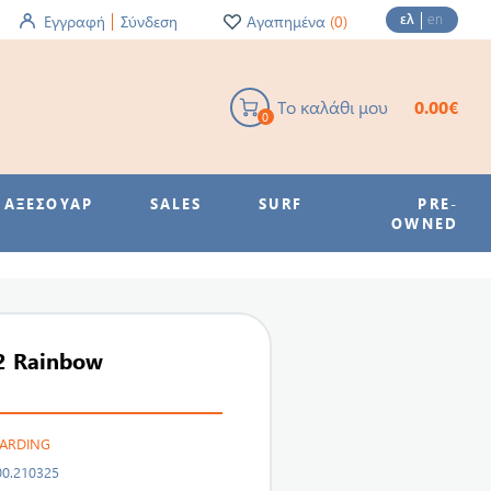
ελ
en
Εγγραφή
Σύνδεση
Αγαπημένα
(0)
Το καλάθι μου
0.00€
0
ΑΞΕΣΟΥΑΡ
SALES
SURF
PRE-
OWNED
/2 Rainbow
OARDING
00.210325