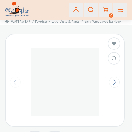
0
WATERWEAR
/
Γυναίκα
/
Lycra Vests & Pants
/
Lycra Wms Jayde Rainbow
Εγγραφή
Σύνδεση
Αγαπημένα
(0)