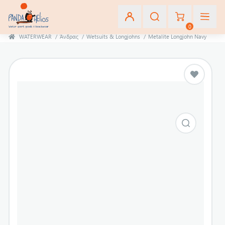
0
WATERWEAR
/
Άνδρας
/
Wetsuits & Longjohns
/
Metalite Longjohn Navy
Εγγραφή
Σύνδεση
Αγαπημένα
(0)