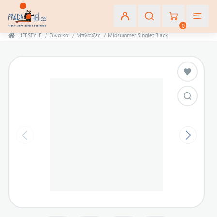
0
LIFESTYLE
/
Γυναίκα
/
Μπλούζες
/
Midsummer Singlet Black
Εγγραφή
Σύνδεση
Αγαπημένα
(0)